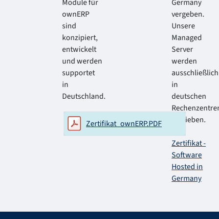
Module für
Germany
ownERP
vergeben.
sind
Unsere
konzipiert,
Managed
entwickelt
Server
und werden
werden
supportet
ausschließlich
in
in
Deutschland.
deutschen
Rechenzentre
betrieben.
Zertifikat_ownERP.PDF
Zertifikat -
Software
Hosted in
Germany