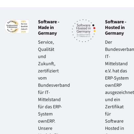
Software -
Software -
Made in
Hosted in
Germany
Germany
Service,
Der
Qualität
Bundesverba
und
IT-
Zukunft,
Mittelstand
zertifiziert
e.V. hat das
vom
ERP-System
Bundesverband
ownERP
für IT-
ausgezeichnet
Mittelstand
und ein
für das ERP-
Zertifikat
System
für
ownERP.
Software
Unsere
Hosted in